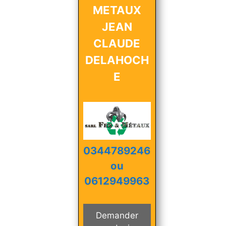
METAUX
JEAN
CLAUDE
DELAHOCH
E
0344789246
ou
0612949963
Demander