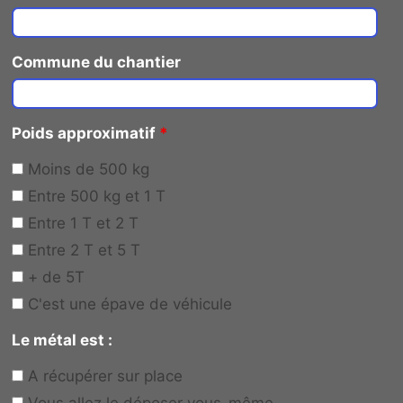
Commune du chantier
Poids approximatif
*
Moins de 500 kg
Entre 500 kg et 1 T
Entre 1 T et 2 T
Entre 2 T et 5 T
+ de 5T
C'est une épave de véhicule
Le métal est :
A récupérer sur place