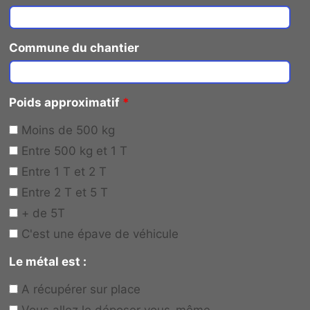
Commune du chantier
Poids approximatif
*
Moins de 500 kg
Entre 500 kg et 1 T
Entre 1 T et 2 T
Entre 2 T et 5 T
+ de 5T
C'est une épave de véhicule
Le métal est :
A récupérer sur place