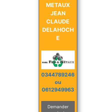
METAUX
JEAN
CLAUDE
DELAHOCH
E
0344789246
ou
0612949963
Demander