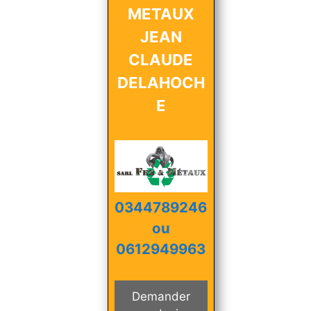
METAUX
JEAN
CLAUDE
DELAHOCH
E
0344789246
ou
0612949963
Demander