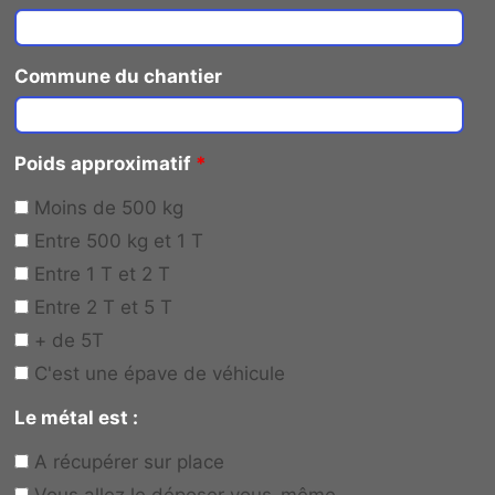
Commune du chantier
Poids approximatif
*
Moins de 500 kg
Entre 500 kg et 1 T
Entre 1 T et 2 T
Entre 2 T et 5 T
+ de 5T
C'est une épave de véhicule
Le métal est :
A récupérer sur place