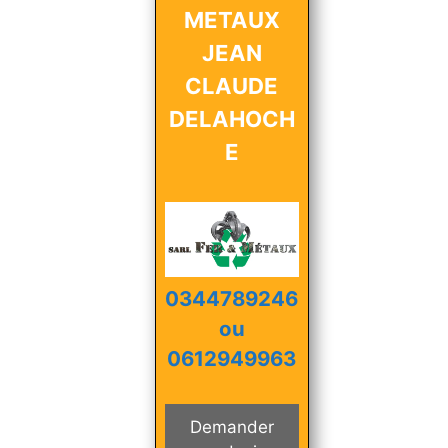
METAUX
JEAN
CLAUDE
DELAHOCH
E
0344789246
ou
0612949963
Demander