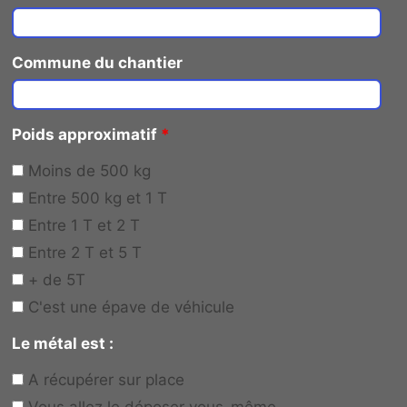
Commune du chantier
Poids approximatif
*
Moins de 500 kg
Entre 500 kg et 1 T
Entre 1 T et 2 T
Entre 2 T et 5 T
+ de 5T
C'est une épave de véhicule
Le métal est :
A récupérer sur place