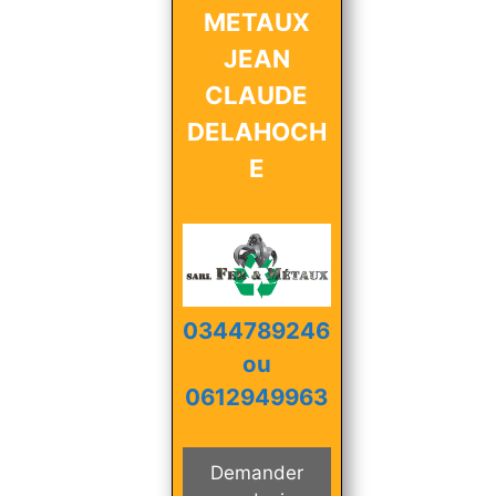
METAUX
JEAN
CLAUDE
DELAHOCH
E
0344789246
ou
0612949963
Demander