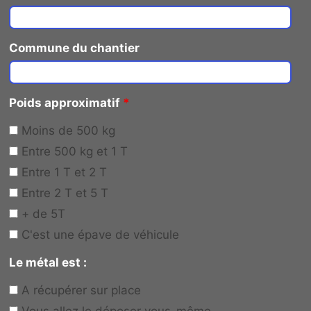
Commune du chantier
Poids approximatif
*
Moins de 500 kg
Entre 500 kg et 1 T
Entre 1 T et 2 T
Entre 2 T et 5 T
+ de 5T
C'est une épave de véhicule
Le métal est :
A récupérer sur place