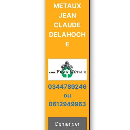
METAUX
JEAN
CLAUDE
DELAHOCH
E
0344789246
ou
0612949963
Demander