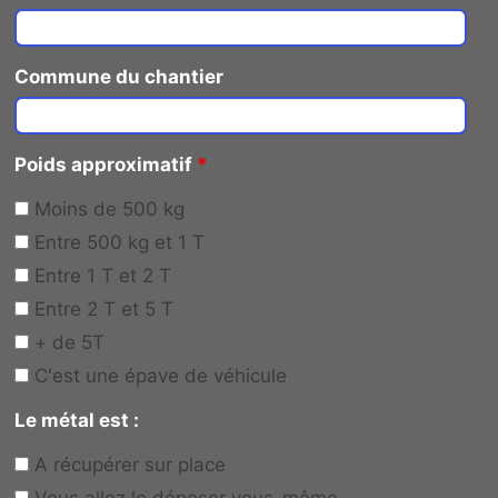
Commune du chantier
Poids approximatif
*
Moins de 500 kg
Entre 500 kg et 1 T
Entre 1 T et 2 T
Entre 2 T et 5 T
+ de 5T
C'est une épave de véhicule
Le métal est :
A récupérer sur place