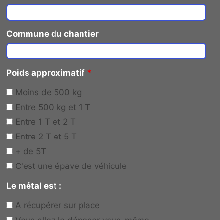
Commune du chantier
Poids approximatif
*
Moins de 500 kg
Entre 500 kg et 1 T
Entre 1 T et 2 T
Entre 2 T et 5 T
+ de 5T
C'est une épave de véhicule
Le métal est :
A récupérer sur place