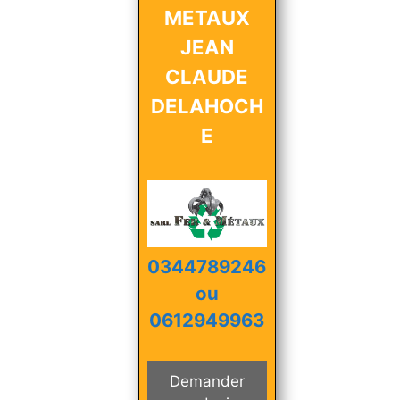
METAUX
JEAN
CLAUDE
DELAHOCH
E
0344789246
ou
0612949963
Demander