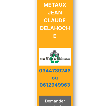
METAUX
JEAN
CLAUDE
DELAHOCH
E
0344789246
ou
0612949963
Demander