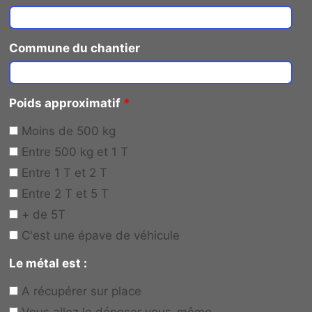
Commune du chantier
Poids approximatif
*
Moins de 500 kg
Entre 500 kg et 1 T
Entre 1 T et 2 T
Entre 2 T et 5 T
+ de 5T
C'est une épave de véhicule
Le métal est :
A récupérer sur place