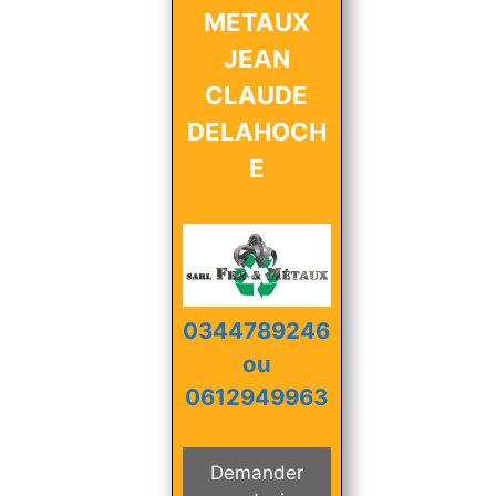
METAUX
JEAN
CLAUDE
DELAHOCH
E
0344789246
ou
0612949963
Demander