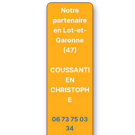
Notre
partenaire
en Lot-et-
Garonne
(47)
COUSSANTI
EN
CHRISTOPH
E
06 73 75 03
34