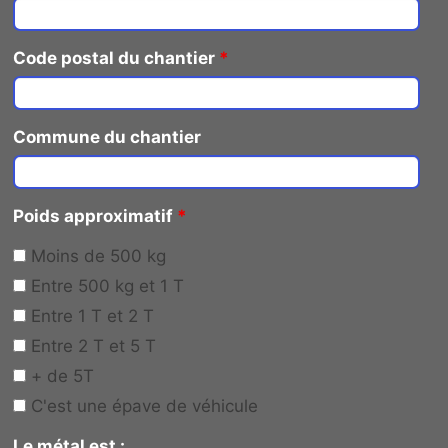
Code postal du chantier
*
Commune du chantier
Poids approximatif
*
Moins de 500 kg
Entre 500 kg et 1 T
Entre 1 T et 2 T
Entre 2 T et 5 T
+ de 5T
C'est une épave de véhicule
Le métal est :