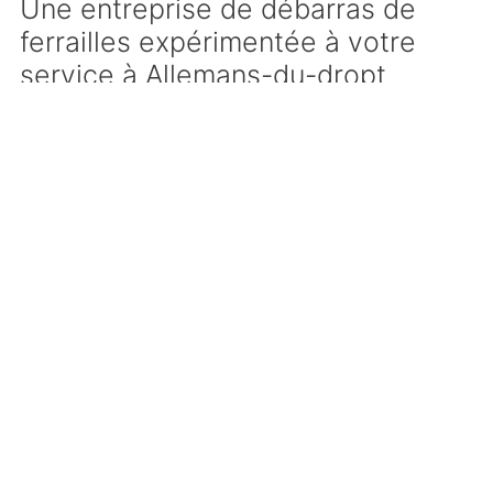
Une entreprise de débarras de
ferrailles expérimentée à votre
service à Allemans-du-dropt
Notre réseau de professionnels met tout en
oeuvre pour sélectionner efficacement les
meilleurs sociétés de récupération de métaux
en France. Aussi, notre partenaire pour le
débarras et enlèvement gratuit de ferrailles à
Allemans-du-dropt est une entreprise
sérieuse
, testée et sélectionnée pour la qualité
de ses méthodes, de ses relations clients et
pour son expérience. Propriétaire de matériel
récent et bien entretenu, et disposant de
manutentionnaires compétents et formés, cette