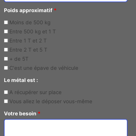
Poids approximatif
*
Moins de 500 kg
Entre 500 kg et 1 T
Entre 1 T et 2 T
Entre 2 T et 5 T
+ de 5T
C'est une épave de véhicule
Le métal est :
A récupérer sur place
Vous allez le déposer vous-même
Votre besoin
*