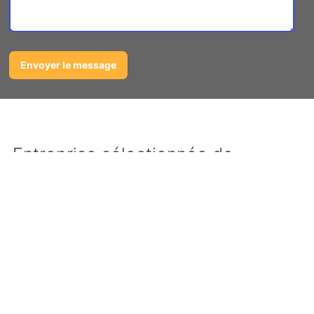
Entreprise sélectionnée de
débarras de ferrailles à
Moncrabeau
Nous avons sélectionné les meilleurs
prestataires et l’entreprise la plus sérieuse pour
votre
enlèvement de ferrailles à Moncrabeau
.