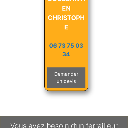
EN
CHRISTOPH
E
06 73 75 03
34
Demander
un devis
Vous avez besoin d’un ferrailleur