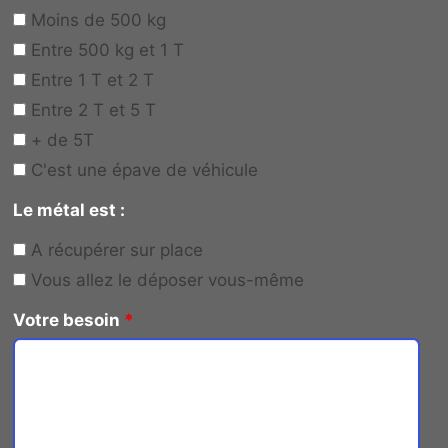
Moins de 500 kg
Entre 500 kg et 1 T
Entre 1 T et 2 T
Entre 2 T et 5 T
+ de 5T
C'est une épave de véhicule
Le métal est :
A récupérer sur place
Vous allez le déposer vous-même
Votre besoin
*