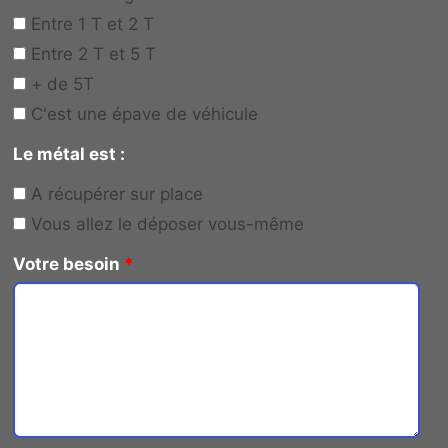
Entre 1 T et 2 T
Entre 2 T et 5 T
+ de 5T
C'est une épave de véhicule
Le métal est :
A récupérer sur place
Vous allez le déposer vous-même
Votre besoin
*