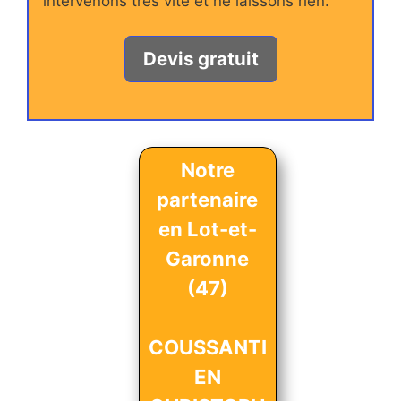
intervenons très vite et ne laissons rien.
Devis gratuit
Notre
partenaire
en Lot-et-
Garonne
(47)
COUSSANTI
EN