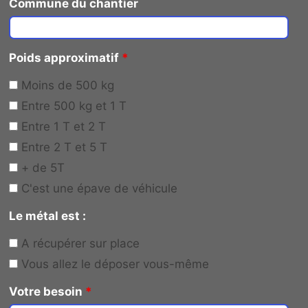
Commune du chantier
Poids approximatif
*
Moins de 500 kg
Entre 500 kg et 1 T
Entre 1 T et 2 T
Entre 2 T et 5 T
+ de 5T
C'est une épave de véhicule
Le métal est :
A récupérer sur place
Vous allez le déposer vous-même
Votre besoin
*