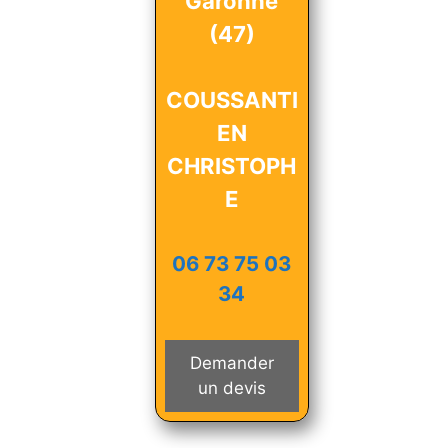
Garonne
(47)
COUSSANTI
EN
CHRISTOPH
E
06 73 75 03
34
Demander
un devis