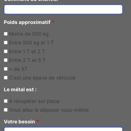
Poids approximatif
*
Moins de 500 kg
Entre 500 kg et 1 T
Entre 1 T et 2 T
Entre 2 T et 5 T
+ de 5T
C'est une épave de véhicule
Le métal est :
A récupérer sur place
Vous allez le déposer vous-même
Votre besoin
*