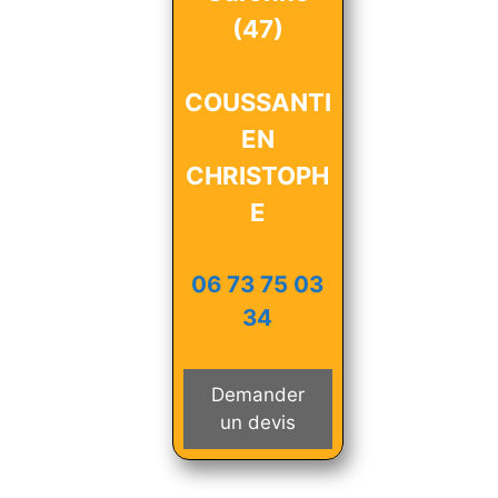
(47)
COUSSANTI
EN
CHRISTOPH
E
06 73 75 03
34
Demander
un devis