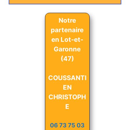
Notre
partenaire
en Lot-et-
Garonne
(47)
COUSSANTI
EN
CHRISTOPH
E
06 73 75 03