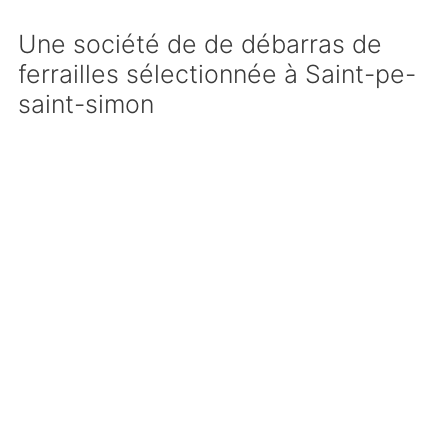
Une société de de débarras de
ferrailles sélectionnée à Saint-pe-
saint-simon
Nous sommes l’un des premiers réseaux de
professionnels pour ce qui est de l’
enlèvement
gratuit de ferraille à Saint-pe-saint-simon
.
Aussi, nous avons sélectionné une
société
spécialisée dans la récupération de métaux à
Saint-pe-saint-simon
pour répondre
efficacement à toutes vos demandes.
Répondant parfaitement à toutes nos valeurs
de réactivité, de disponibilité et de qualité de
service, cette entreprise vous offrira le meilleur