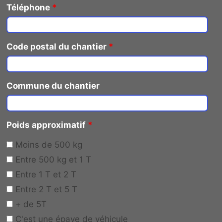
Téléphone
*
Code postal du chantier
*
Commune du chantier
Poids approximatif
*
Moins de 500 kg
Entre 500 kg et 1 T
Entre 1 T et 2 T
Entre 2 T et 5 T
+ de 5T
C'est une épave de véhicule