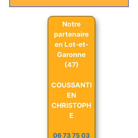
Notre
partenaire
en Lot-et-
Garonne
(47)
COUSSANTI
EN
CHRISTOPH
E
06 73 75 03