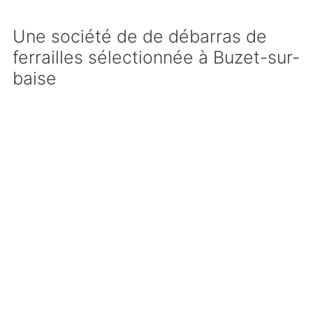
Une société de de débarras de
ferrailles sélectionnée à Buzet-sur-
baise
Nous avons sélectionné les meilleurs
prestataires et l’entreprise la plus sérieuse pour
votre
enlèvement de ferrailles à Buzet-sur-
baise
. Nous vous garantissons ainsi que sera
présent, à la date et à l’heure convenue à
l’avance, un camion ainsi que plusieurs
manutentionnaires pour évacuer votre ferraille.
Qu’il s’agisse de lever des biens volumineux ou
de les descendre, notre société spécialisée