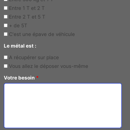
Entre 1 T et 2 T
Entre 2 T et 5 T
+ de 5T
C'est une épave de véhicule
Le métal est :
A récupérer sur place
Vous allez le déposer vous-même
Votre besoin
*