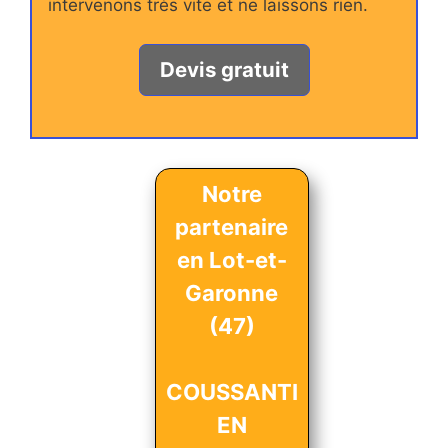
intervenons très vite et ne laissons rien.
Devis gratuit
Notre
partenaire
en Lot-et-
Garonne
(47)
COUSSANTI
EN