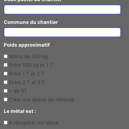
Commune du chantier
Poids approximatif
*
Moins de 500 kg
Entre 500 kg et 1 T
Entre 1 T et 2 T
Entre 2 T et 5 T
+ de 5T
C'est une épave de véhicule
Le métal est :
A récupérer sur place