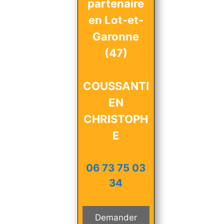
partenaire
en Lot-et-
Garonne
(47)
COUSSANTI
EN
CHRISTOPH
E
06 73 75 03
34
Demander