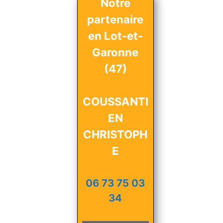
Notre
partenaire
en Lot-et-
Garonne
(47)
COUSSANTI
EN
CHRISTOPH
E
06 73 75 03
34