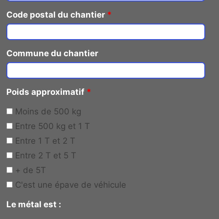
Code postal du chantier
*
Commune du chantier
Poids approximatif
*
Moins de 500 kg
Entre 500 kg et 1 T
Entre 1 T et 2 T
Entre 2 T et 5 T
+ de 5T
C'est une épave de véhicule
Le métal est :