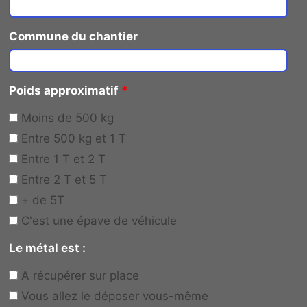
Commune du chantier
Poids approximatif
*
Moins de 500 kg
Entre 500 kg et 1 T
Entre 1 T et 2 T
Entre 2 T et 5 T
+ de 5T
C'est une épave de véhicule
Le métal est :
A récupérer sur place
Vous allez le déposer vous-même