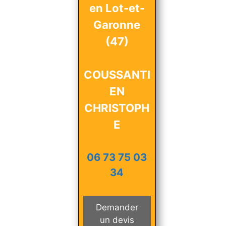
en Lot-et-
Garonne
(47)
COUSSANTI
EN
CHRISTOPH
E
06 73 75 03
34
Demander
un devis