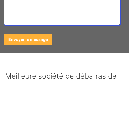
Meilleure société de débarras de
ferrailles à Saint-vite sélectionnée
par notre réseau
Notre
entreprise sélectionnée d’enlèvement