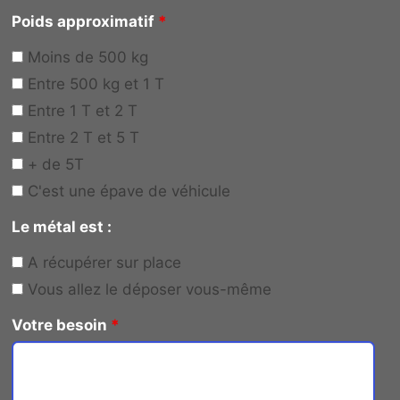
Poids approximatif
*
Moins de 500 kg
Entre 500 kg et 1 T
Entre 1 T et 2 T
Entre 2 T et 5 T
+ de 5T
C'est une épave de véhicule
Le métal est :
A récupérer sur place
Vous allez le déposer vous-même
Votre besoin
*