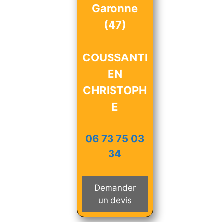
Garonne
(47)
COUSSANTI
EN
CHRISTOPH
E
06 73 75 03
34
Demander
un devis