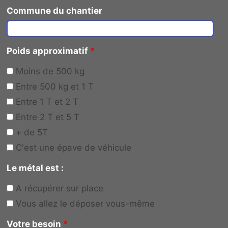
Commune du chantier
Poids approximatif
*
Moins de 500 kg
Entre 500 kg et 1 T
Entre 1 T et 2 T
Entre 2 T et 5 T
+ de 5T
C'est une épave de véhicule
Le métal est :
A récupérer sur place
Vous allez le déposer vous-même
Votre besoin
*