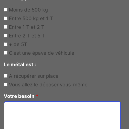
Moins de 500 kg
Entre 500 kg et 1 T
Entre 1 T et 2 T
Entre 2 T et 5 T
+ de 5T
C'est une épave de véhicule
Le métal est :
A récupérer sur place
Vous allez le déposer vous-même
Votre besoin
*